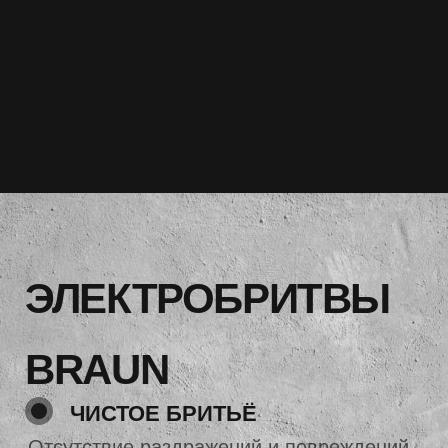
BRAUN
ЧИСТОЕ БРИТЬЁ
Отсутствие раздражений и повреждений
кожи благодаря использованию острых и
долговечных лезвий
ИННОВАЦИОННЫЕ
ТЕХНОЛОГИИ
Бритвы оснащены уникальными
технологиями, которые автоматически
подстраиваются под плотность бороды
КОМФОРТ
ИСПОЛЬЗОВАНИЯ
Эргономичный стильный дизайн бритвы.
Удобно лежит в руке и не скользит