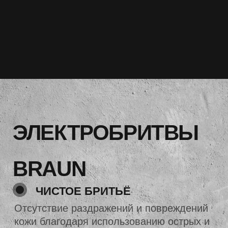
ЧИСТОЕ БРИТЬЁ
Отсутствие раздражений и повреждений
кожи благодаря использованию острых и
долговечных лезвий
ИННОВАЦИОННЫЕ
ТЕХНОЛОГИИ
Бритвы оснащены уникальными
технологиями, которые автоматически
подстраиваются под плотность бороды
КОМФОРТ
ИСПОЛЬЗОВАНИЯ
Эргономичный стильный дизайн бритвы.
Удобно лежит в руке и не скользит