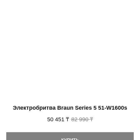
Электробритва Braun Series 5 51-W1600s
РЕЖУЩИЙ БЛОК
50 451 ₸
82 990 ₸
СМЕННАЯ СЕТКА
Использование сменных блоков продлеает
КУПИТЬ