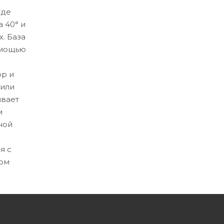
где
 40° и
. База
помощью
ор и
 или
ивает
м
ной
я с
вом