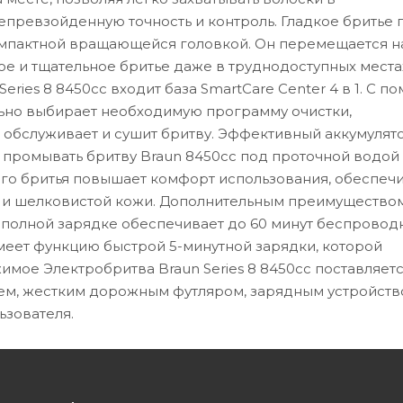
епревзойденную точность и контроль. Гладкое бритье 
омпактной вращающейся головкой. Он перемещается на
ое и тщательное бритье даже в труднодоступных местах
Series 8 8450cc входит база SmartCare Center 4 в 1. С 
ально выбирает необходимую программу очистки,
 обслуживает и сушит бритву. Эффективный аккумулят
промывать бритву Braun 8450cc под проточной водой
ого бритья повышает комфорт использования, обеспеч
 и шелковистой кожи. Дополнительным преимущество
 полной зарядке обеспечивает до 60 минут беспровод
 имеет функцию быстрой 5-минутной зарядки, которой
имое Электробритва Braun Series 8 8450cc поставляетс
джем, жестким дорожным футляром, зарядным устройст
ьзователя.