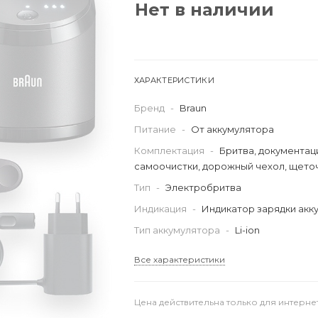
Нет в наличии
ХАРАКТЕРИСТИКИ
Бренд
-
Braun
Питание
-
От аккумулятора
Комплектация
-
Бритва, документаци
самоочистки, дорожный чехол, щеточ
Тип
-
Электробритва
Индикация
-
Индикатор зарядки акк
Тип аккумулятора
-
Li-ion
Все характеристики
Цена действительна только для интерне