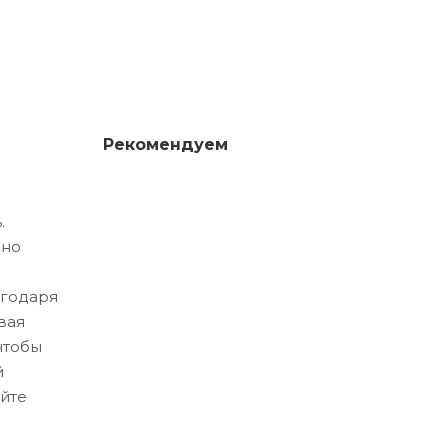
Рекомендуем
.
ено
агодаря
вая
 чтобы
й
йте