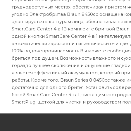
труднодоступных местах, обеспечивая при этом н
угодно Электробритва Braun 8450cc оснащена к
адаптируется к контурам лица, обеспечивая нежн
SmartCare Center 4 в 1В комплект с бритвой Braun 
одной кнопки SmartCare Center 4 в 1 интеллекту
автоматически заряжает и гигиенически очищает,
100% водонепроницаемость Вы можете свободно 
бриться под душем. Возможность влажного и сух
гораздо лучшее скольжение и ощущение гладкой
является эффективный аккумулятор, который при
работы. Кроме того, Braun Series 8 8450cc также
достаточно для одного бритья. Установить содерж
базой SmartCare Center 4-в-1, чистящим картри
SmartPlug, щеткой для чистки и руководством пол