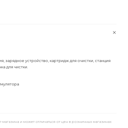
я, зарядное устройство, картридж для очистки, станция
ка для чистки.
умулятора
т-магазина и может отличаться от цен в розничных магазинах