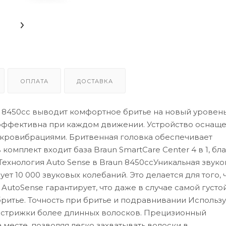
ОПЛАТА
ДОСТАВКА
 8 8450cc выводит комфортное бритье на новый уровень
 эффективна при каждом движении. Устройство оснащ
икровибрациями. Бритвенная головка обеспечивает
комплект входит база Braun SmartCare Center 4 в 1, бл
Технология Auto Sense в Braun 8450ccУникальная звуко
ует 10 000 звуковых колебаний. Это делается для того,
 AutoSense гарантирует, что даже в случае самой густо
итье. Точность при бритье и подравнивании Использу
я стрижки более длинных волосков. Прецизионный
месте, позволяя легко захватывать волоски в