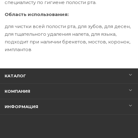
специалисту по гигиене полости рта.
Область использования:
для чистки всей полости рта, для зубов, для десен,
для тщательного удаления налета, для языка,
подходит при наличии брекетов, мостов, коронок,
имплантов
КАТАЛОГ
КОМПАНИЯ
ИНФОРМАЦИЯ