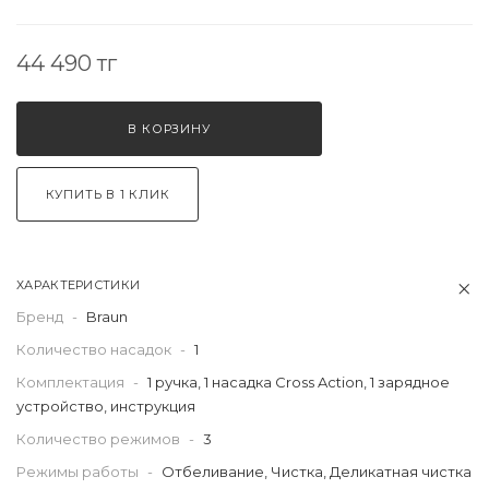
44 490 тг
В КОРЗИНУ
КУПИТЬ В 1 КЛИК
ХАРАКТЕРИСТИКИ
Бренд
-
Braun
Количество насадок
-
1
Комплектация
-
1 ручка, 1 насадка Cross Action, 1 зарядное
устройство, инструкция
Количество режимов
-
3
Режимы работы
-
Отбеливание, Чистка, Деликатная чистка