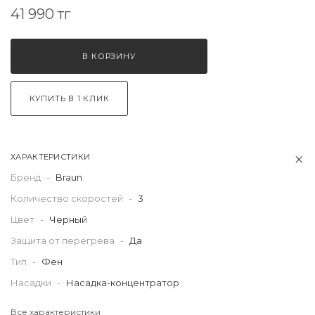
41 990 тг
В КОРЗИНУ
КУПИТЬ В 1 КЛИК
ХАРАКТЕРИСТИКИ
Бренд
-
Braun
Количество скоростей
-
3
Цвет
-
Черный
Защита от перегрева
-
Да
Тип
-
Фен
Насадки
-
Насадка-концентратор
Все характеристики