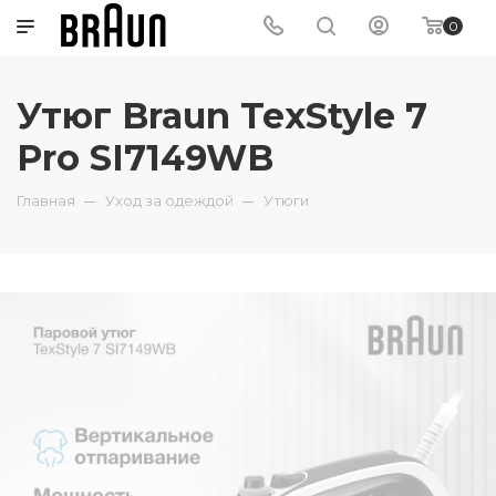
0
Утюг Braun TexStyle 7
Pro SI7149WB
Главная
Уход за одеждой
Утюги