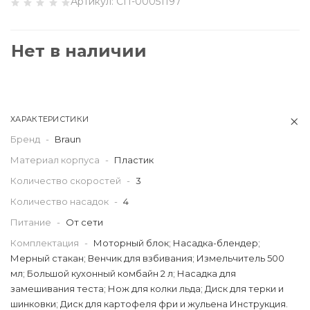
Артикул:
СП-00051197
Нет в наличии
ХАРАКТЕРИСТИКИ
Бренд
-
Braun
Материал корпуса
-
Пластик
Количество скоростей
-
3
Количество насадок
-
4
Питание
-
От сети
Комплектация
-
Моторный блок; Насадка-блендер;
Мерный стакан; Венчик для взбивания; Измельчитель 500
мл; Большой кухонный комбайн 2 л; Насадка для
замешивания теста; Нож для колки льда; Диск для терки и
шинковки; Диск для картофеля фри и жульена Инструкция.