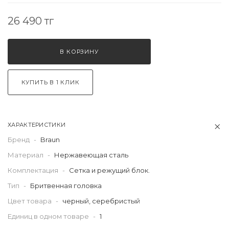
26 490 тг
В КОРЗИНУ
КУПИТЬ В 1 КЛИК
ХАРАКТЕРИСТИКИ
Бренд
-
Braun
Материал
-
Нержавеющая сталь
Комплектация
-
Сетка и режущий блок.
Тип
-
Бритвенная головка
Цвет товара
-
черный, серебристый
Единиц в одном товаре
-
1