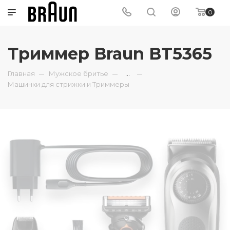
0
Триммер Braun BT5365
Главная
Мужское бритье
...
Машинки для стрижки и Триммеры