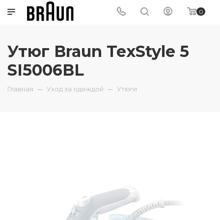
0
Утюг Braun TexStyle 5
SI5006BL
Главная
Уход за одеждой
Утюги