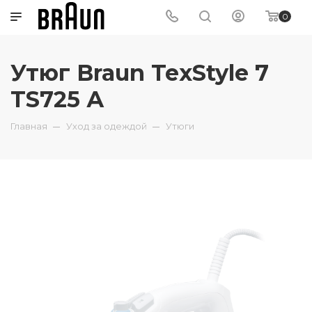
0
Утюг Braun TexStyle 7
TS725 А
Главная
Уход за одеждой
Утюги